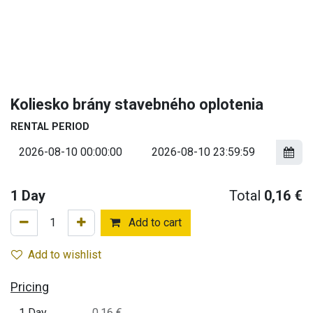
Koliesko brány stavebného oplotenia
RENTAL PERIOD
1
Day
Total
0,16
€
Add to cart
Add to wishlist
Pricing
1 Day
0,16 €