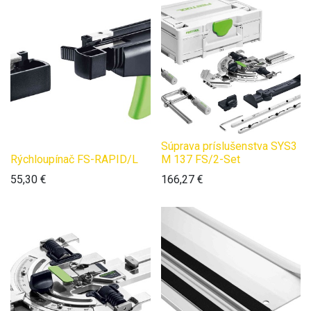
Súprava príslušenstva SYS3
Rýchloupínač FS-RAPID/L
M 137 FS/2-Set
55,30
€
166,27
€