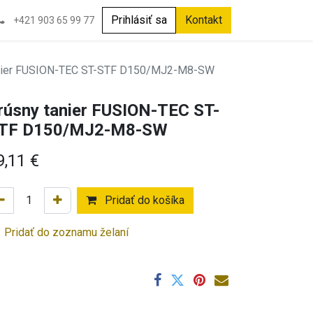
Prihlásiť sa
Kontakt
+421 903 65 99 77
anier FUSION-TEC ST-STF D150/MJ2-M8-SW
rúsny tanier FUSION-TEC ST-
TF D150/MJ2-M8-SW
9,11
€
Pridať do košíka
Pridať do zoznamu želaní