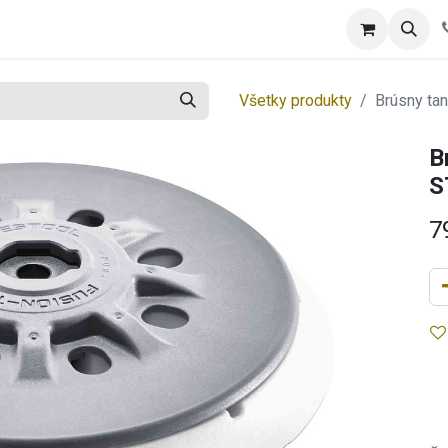
tool
Spotrebný tovar
Blog
Všetky produkty
Brúsny t
B
S
7