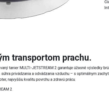
Či
In
ým transportom prachu.
vaný tanier MULTI-JETSTREAM 2 garantuje úžasné výsledky brús
úhra privádzania a odvádzania vzduchu – s optimálnym zachytá
er, najvyššiu kvalitu povrchu a zdravú prácu.
TREAM 2