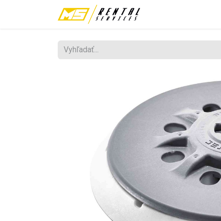
Požičovňa
Fes