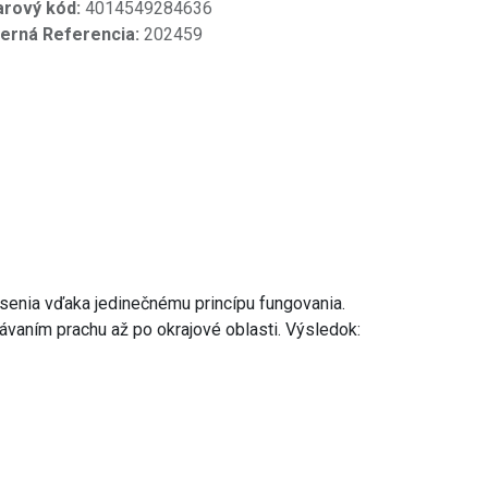
arový kód:
4014549284636
terná Referencia:
202459
enia vďaka jedinečnému princípu fungovania.
vaním prachu až po okrajové oblasti. Výsledok: