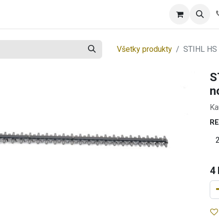
tool
Spotrebný tovar
Blog
Všetky produkty
STIHL HS 
S
n
Ka
RE
4