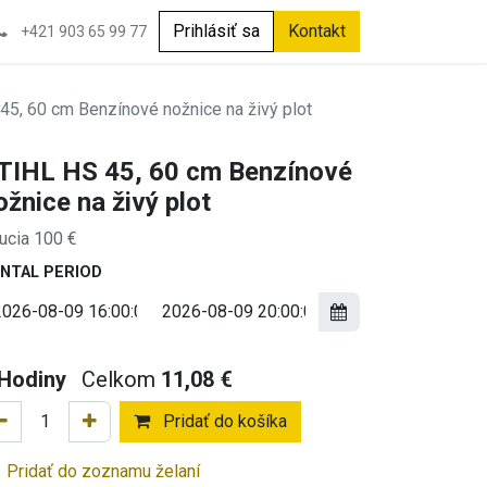
Prihlásiť sa
Kontakt
+421 903 65 99 77
45, 60 cm Benzínové nožnice na živý plot
TIHL HS 45, 60 cm Benzínové
ožnice na živý plot
ucia 100 €
NTAL PERIOD
Hodiny
Celkom
11,08
€
Pridať do košíka
Pridať do zoznamu želaní