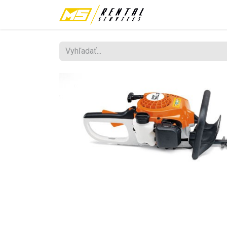
Požičovňa
Fes