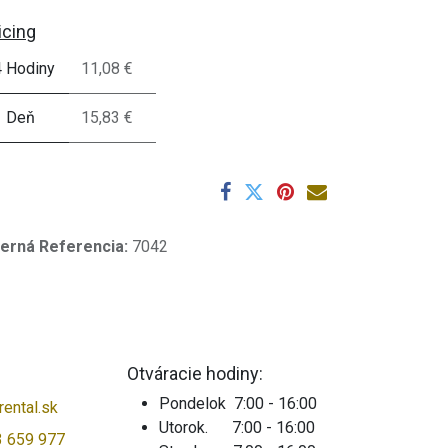
icing
4 Hodiny
11,08 €
1 Deň
15,83 €
terná Referencia:
7042
Otváracie hodiny:
Pondelok 7:00 - 16:00
ental.sk
Utorok. 7:00 - 16:00
3 659 977