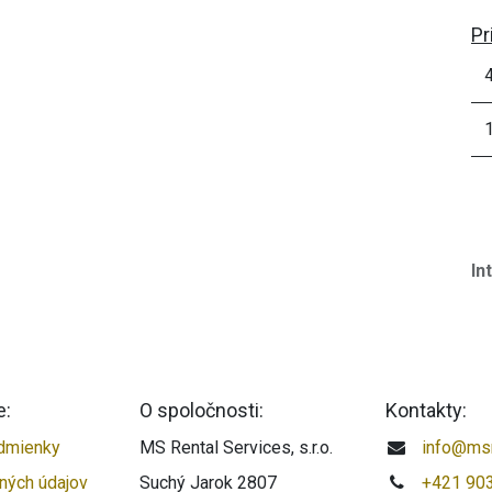
Pr
In
e:
O spoločnosti:
Kontakty:
dmienky
MS Rental Services, s.r.o.
info@msr
ných údajov
Suchý Jarok 2807
+421 90