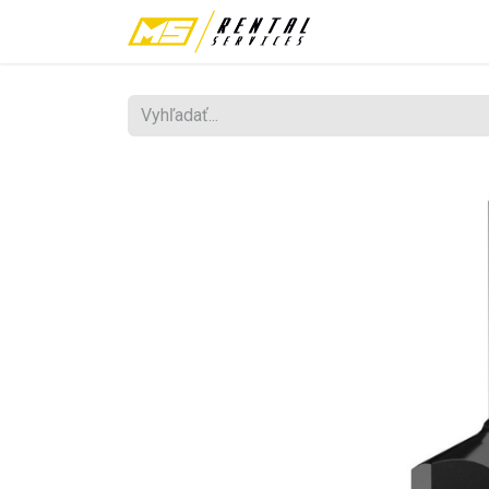
Požičovňa
Fes