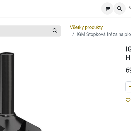
tool
Spotrebný tovar
Blog
Všetky produkty
IGM Stopková fréza na p
I
H
6