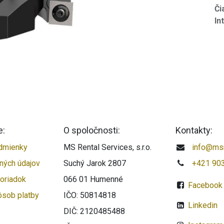
Či
In
e:
O spoločnosti:
Kontakty:
dmienky
MS Rental Services, s.r.o.
info@msr
ných údajov
Suchý Jarok 2807
+421 90
oriadok
066 01 Humenné
Facebook
ôsob platby
IČO: 50814818
Linkedin
DIČ: 2120485488