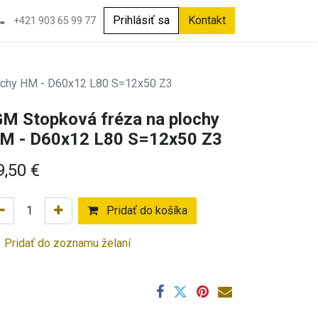
Prihlásiť sa
Kontakt
+421 903 65 99 77
lochy HM - D60x12 L80 S=12x50 Z3
GM Stopková fréza na plochy
M - D60x12 L80 S=12x50 Z3
9,50
€
Pridať do košíka
Pridať do zoznamu želaní