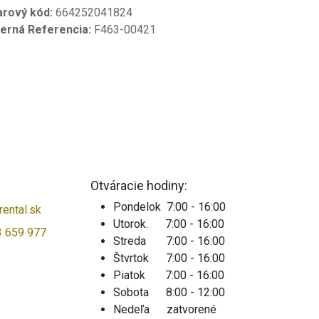
arový kód:
664252041824
terná Referencia:
F463-00421
Otváracie hodiny:
Pondelok 7:00 - 16:00
ental.sk
Utorok. 7:00 - 16:00
3 659 977
Streda 7:00 - 16:00
Štvrtok 7:00 - 16:00
Piatok 7:00 - 16:00
Sobota 8:00 - 12:00
Nedeľa zatvorené