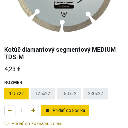
Kotúč diamantový segmentový MEDIUM
TDS-M
4,23
€
ROZMER
115x22
125x22
180x22
230x22
Pridať do košíka
Pridať do zoznamu želaní