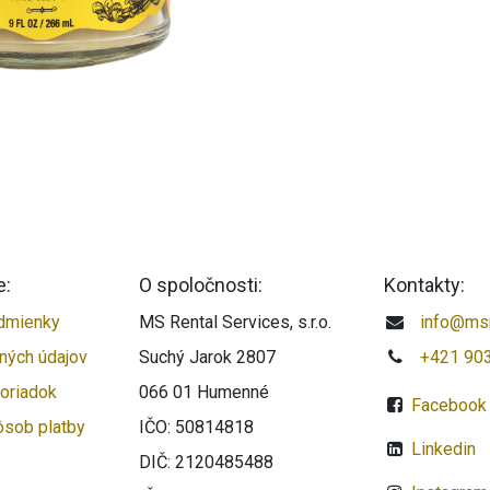
e:
O spoločnosti:
Kontakty:
dmienky
MS Rental Services, s.r.o.
info@msr
ných údajov
Suchý Jarok 2807
+421 90
oriadok
066 01 Humenné
Facebook
ôsob platby
IČO: 50814818
Linkedin
DIČ: 2120485488