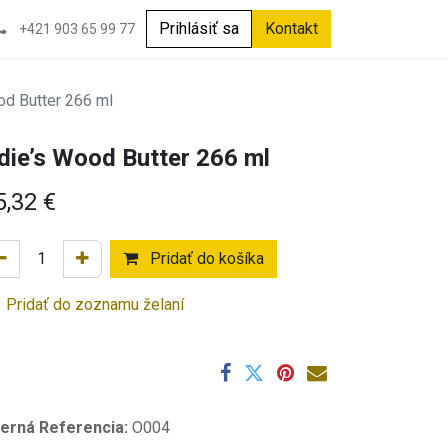
Prihlásiť sa
Kontakt
+421 903 65 99 77
od Butter 266 ml
die’s Wood Butter 266 ml
5,32
€
Pridať do košíka
Pridať do zoznamu želaní
terná Referencia:
O004