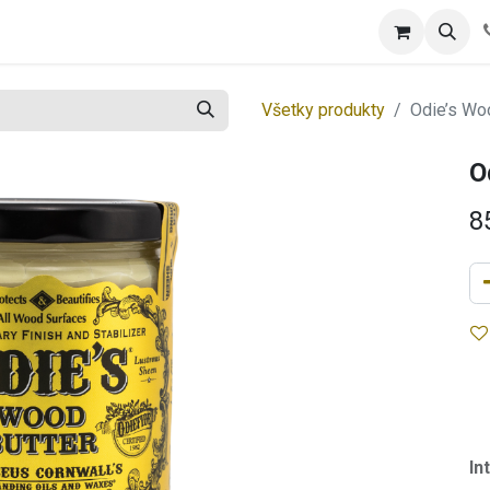
tool
Spotrebný tovar
Blog
Všetky produkty
Odie’s Wo
O
8
In