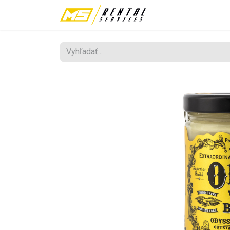
Požičovňa
Fes