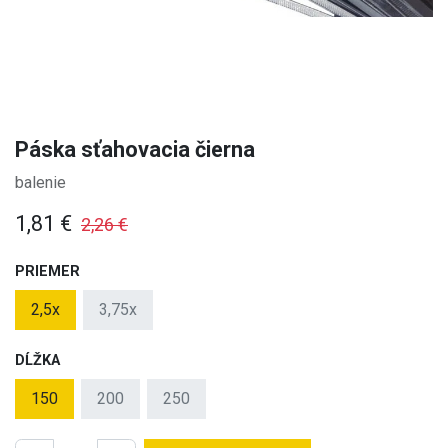
Páska sťahovacia čierna
balenie
1,81
€
2,26
€
PRIEMER
2,5x
3,75x
DĹŽKA
150
200
250